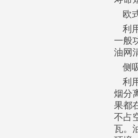
欧
利
一般
油网
侧
利
烟分
果都
不占
瓦。