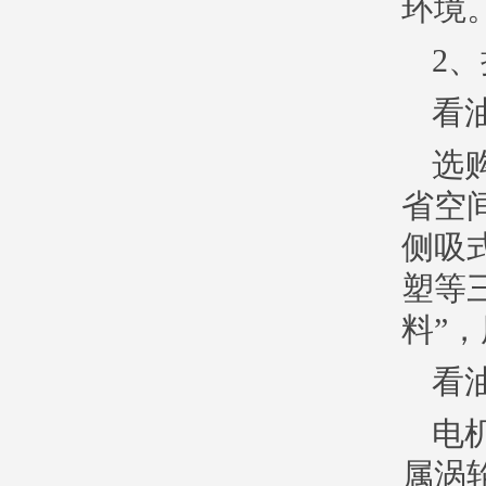
环境
2
看
选
省空
侧吸
塑等
料”
看
电
属涡