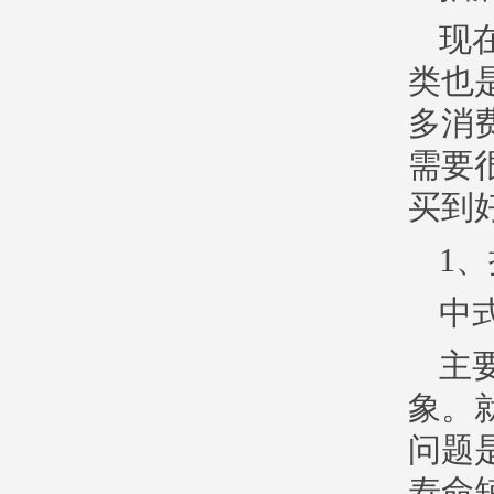
现
类也
多消
需要
买到
1
中
主
象。
问题
寿命