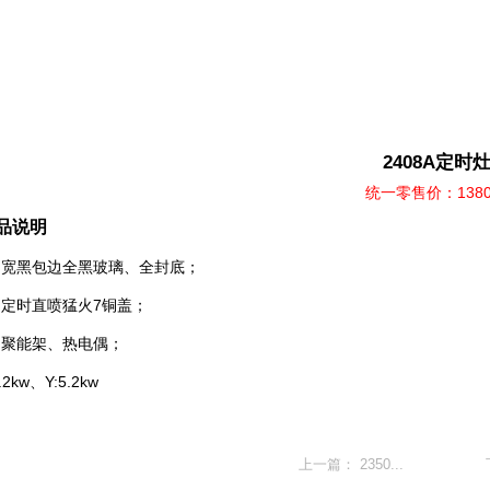
2408A定时
统一零售价：138
品说明
：宽黑包边全黑玻璃、全封底；
：定时直喷猛火7铜盖；
：聚能架、热电偶；
5.2kw、Y:5.2kw
上一篇：
2350...