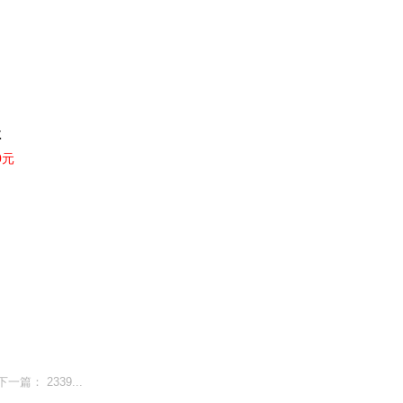
灶
0元
下一篇：
2339...