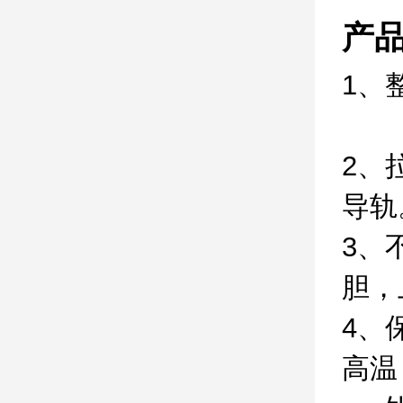
产
1
2、
3、
胆，
4、
高