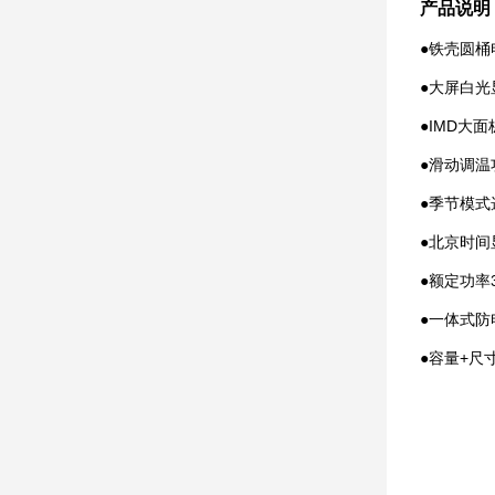
产品说明
●铁壳圆桶
●大屏白光
●IMD大面
●滑动调温
●季节模式
●北京时间
●额定功率3
●一体式防
●容量+尺寸：
60L/
80L/